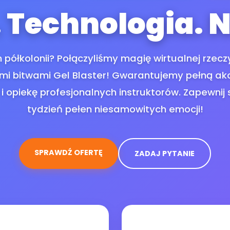
 Technologia. 
 półkolonii? Połączyliśmy magię wirtualnej rzecz
imi bitwami Gel Blaster! Gwarantujemy pełną akc
 i opiekę profesjonalnych instruktorów. Zapewni
tydzień pełen niesamowitych emocji!
SPRAWDŹ OFERTĘ
ZADAJ PYTANIE