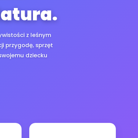
Natura.
ywistości z leśnym
ji przygodę, sprzęt
j swojemu dziecku