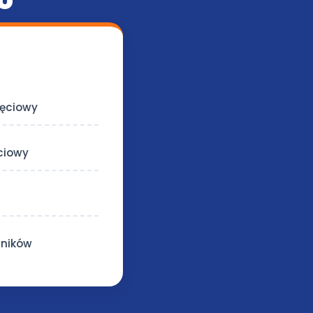
U
jęciowy
ęciowy
tników