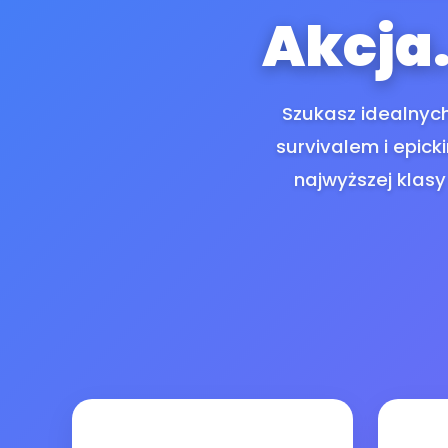
Akcja.
Szukasz idealnych
survivalem i epick
najwyższej klasy