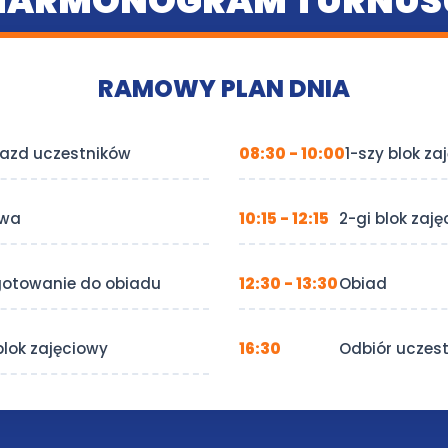
HARMONOGRAM TURNUS
RAMOWY PLAN DNIA
jazd uczestników
08:30 - 10:00
1-szy blok za
rwa
10:15 - 12:15
2-gi blok zaj
gotowanie do obiadu
12:30 - 13:30
Obiad
blok zajęciowy
16:30
Odbiór uczes