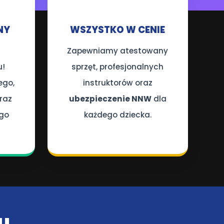
🛡️
NY
WSZYSTKO W CENIE
Zapewniamy atestowany
u!
sprzęt, profesjonalnych
go,
instruktorów oraz
raz
ubezpieczenie NNW
dla
ego
każdego dziecka.