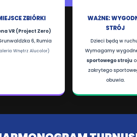
📍
👟
MIEJSCE ZBIÓRKI
WAŻNE: WYGOD
STRÓJ
na VR (Project Zero)
 Grunwaldzka 6, Rumia
Dzieci będą w ruch
Wymagamy wygodne
aleria Wnętrz Alucolor)
sportowego stroju
o
zakrytego sportow
obuwia.