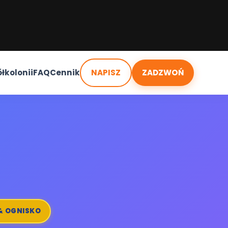
ółkolonii
FAQ
Cennik
NAPISZ
ZADZWOŃ
& OGNISKO